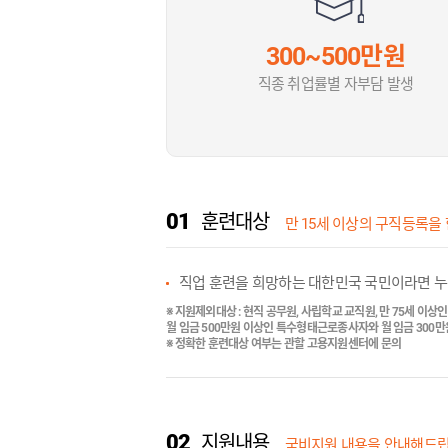
300~500만원
직종 취업률별 자부담 발생
01
훈련대상
만 15세 이상의 구직등록을
직업 훈련을 희망하는 대한민국 국민이라면 
※ 지원제외대상 : 현직 공무원, 사립학교 교직원, 만 75세 이상
월 임금 500만원 이상인 특수형태근로종사자와 월 임금 300
※ 정확한 훈련대상 여부는 관할 고용지원센터에 문의
02
지원내용
국비지원 내용을 안내해드