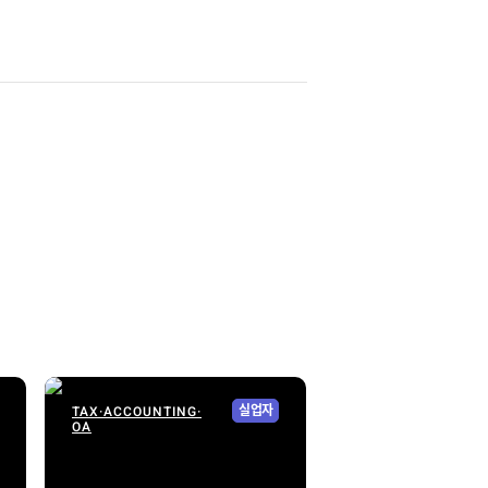
TAX·ACCOUNTING·
실업자
OA