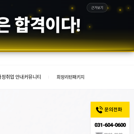
근거보기
은 합격이다!
과정
취업 안내
커뮤니티
희망리턴패키지
031-604-0600