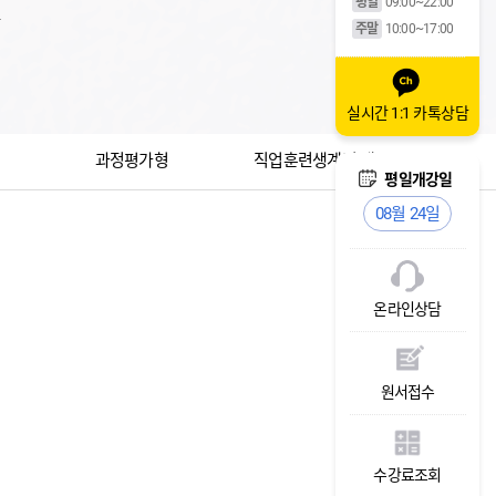
평일
09:00~22:00
요
주말
10:00~17:00
실시간 1:1 카톡상담
도
과정평가형
직업훈련생계비 대부
주말개강일
평일개강일
주말
08월 29일
08월 24일
08월 
온라인상담
원서접수
수강료조회