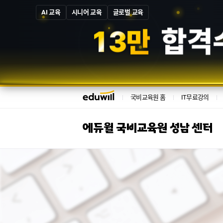
AI 교육
시니어 교육
글로벌 교육
1
3
만
합격
국비교육원 홈
IT무료강의
에듀윌 국비교육원 성남 센터