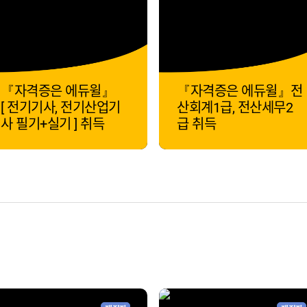
『자격증은 에듀윌』
『자격증은 에듀윌』전
[ 전기기사, 전기산업기
산회계1급, 전산세무2
사 필기+실기 ] 취득
급 취득