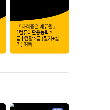
『자격증은 에듀윌』
[ 컴퓨터활용능력 2
급 ] 컴활 2급 (필기+실
기) 취득