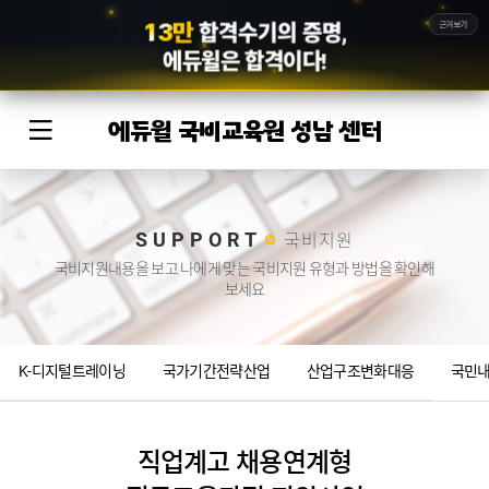
1
3
만
근거보기
합격수기의 증명,
에듀윌
은 합격이다!
에듀윌 국비교육원 성남 센터
SUPPORT
국비지원
국비지원내용을 보고 나에게 맞는 국비지원 유형과 방법을 확인해
보세요
K-디지털트레이닝
국가기간전략산업
산업구조변화대응
국민
직업계고 채용연계형