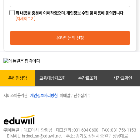
카톡상담
위 내용을 충분히 이해하였으며, 개인정보 수집 및 이용에 동의합니다.
[자세히보기]
온라인상담
온라인문의 신청
원서접수
온라인상담
교육대상자조회
수강료조회
시간표확인
서비스이용약관
개인정보처리방침
이메일무단수집거부
교육대상자조회
㈜에듀윌
대표이사 : 양형남
대표전화 : 031-604-0600
FAX : 031-756-1153
E-MAIL : hrdnet_sn@eduwill.net
주소 : 경기도 성남시 중원구 성남대로
센터안내