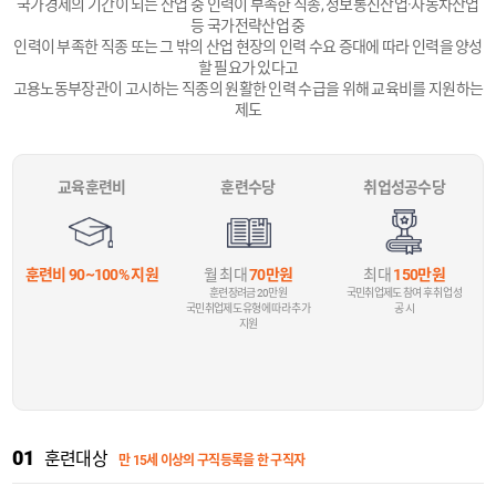
국가경제의 기간이 되는 산업 중 인력이 부족한 직종, 정보통신산업·자동차산업
등 국가전략산업 중
인력이 부족한 직종 또는 그 밖의 산업 현장의 인력 수요 증대에 따라 인력을 양성
할 필요가 있다고
고용노동부장관이 고시하는 직종의 원활한 인력 수급을 위해 교육비를 지원하는
제도
교육훈련비
훈련수당
취업성공수당
훈련비 90~100% 지원
월 최대
70만원
최대
150만원
훈련장려금 20만원
국민취업제도 참여 후 취업 성
국민취업제도 유형에 따라 추가
공 시
지원
01
훈련대상
만 15세 이상의 구직등록을 한 구직자