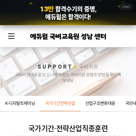
1
3
만
근거보기
합격수기의 증명,
에듀윌
은 합격이다!
에듀윌 국비교육원 성남 센터
SUPPORT
국비지원
국비지원내용을 보고 나에게 맞는 국비지원 유형과 방법을 확인해
보세요
K-디지털트레이닝
국가기간전략산업
산업구조변화대응
국민
국가기간·전략산업직종훈련