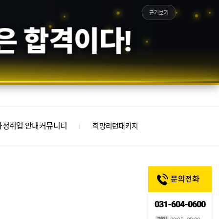
근거보기
은 합격이다!
과정
취업 안내
커뮤니티
희망리턴패키지
031-604-0600