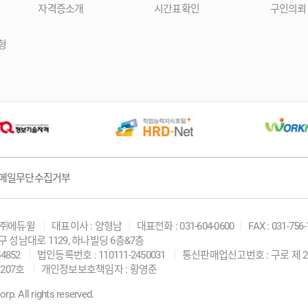
자격증소개
시간표확인
구인의뢰
형
메일무단수집거부
 ㈜에듀윌
대표이사 : 양형남
대표전화 : 031-604-0600
FAX : 031-756
구 성남대로 1129, 하나빌딩 6층&7층
4852
법인등록번호 : 110111-2450031
통신판매업신고번호 : 구로 제 20
207호
개인정보보호책임자 : 황영준
. All rights reserved.