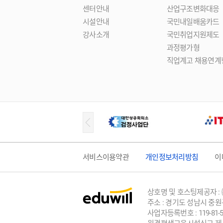
센터안내
산업구조변화대응
시설안내
국민내일배움카드
강사소개
국민취업지원제도
과정평가형
직업계고 채용연계
서비스이용약관
개인정보처리방침
이
상호명 및 호스팅제공자 :
주소 : 경기도 성남시 중원
사업자등록번호 : 119-81-5