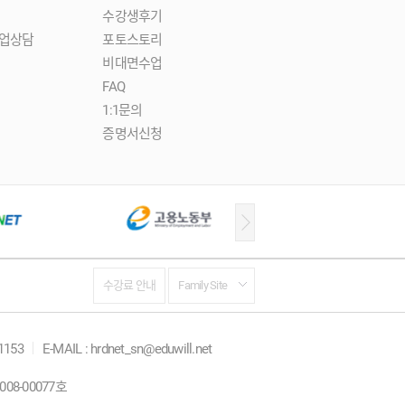
수강생후기
업상담
포토스토리
비대면수업
FAQ
1:1문의
증명서신청
수강료 안내
Family Site
-1153
E-MAIL : hrdnet_sn@eduwill.net
08-00077호