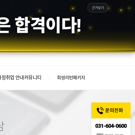
근거보기
은 합격이다!
과정
취업 안내
커뮤니티
희망리턴패키지
담
031-604-0600