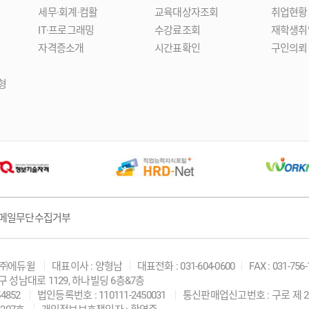
세무·회계·컴활
교육대상자조회
취업현황
IT·프로그래밍
수강료조회
재학생취
자격증소개
시간표확인
구인의뢰
형
메일무단수집거부
 ㈜에듀윌
대표이사 : 양형남
대표전화 : 031-604-0600
FAX : 031-756
구 성남대로 1129, 하나빌딩 6층&7층
4852
법인등록번호 : 110111-2450031
통신판매업신고번호 : 구로 제 20