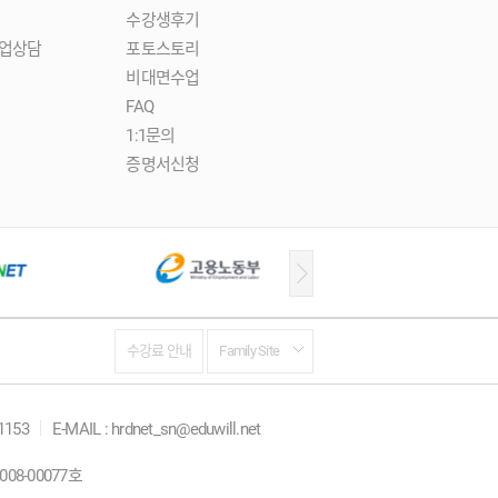
수강생후기
업상담
포토스토리
비대면수업
FAQ
1:1문의
증명서신청
수강료 안내
Family Site
-1153
E-MAIL : hrdnet_sn@eduwill.net
08-00077호