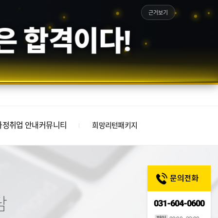
근거보기
은 합격이다!
과정
취업 안내
커뮤니티
희망리턴패키지
담
031-604-0600