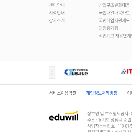
센터안내
산업구조변화대응
시설안내
국민내일배움카드
강사소개
국민취업지원제도
과정평가형
직업계고 채용연계
서비스이용약관
개인정보처리방침
이
상호명 및 호스팅제공자 :
주소 : 경기도 성남시 중원
사업자등록번호 : 119-81-5