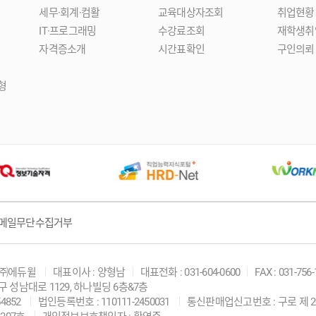
세무·회계·컴활
교육대상자조회
취업현황
IT·프로그래밍
수강료조회
재학생취
자격증소개
시간표확인
구인의뢰
형
메일무단수집거부
 ㈜에듀윌
대표이사 : 양형남
대표전화 : 031-604-0600
FAX : 031-756
구 성남대로 1129, 하나빌딩 6층&7층
4852
법인등록번호 : 110111-2450031
통신판매업신고번호 : 구로 제 20