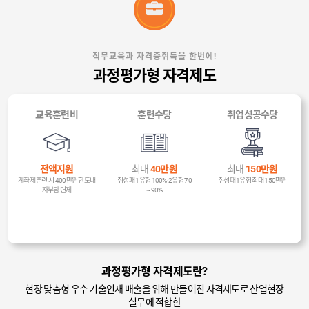
직무교육과 자격증취득을 한번에!
과정평가형 자격제도
교육훈련비
훈련수당
취업성공수당
전액지원
최대
40만원
최대
150만원
계좌제 훈련 시 400만원 한도내
취성패 1유형 100%·2유형 70
취성패 1유형 최대 150만원
자부담 면제
~90%
과정평가형 자격제도란?
현장 맞춤형 우수 기술인재 배출을 위해 만들어진 자격제도로 산업현장
실무에 적합한