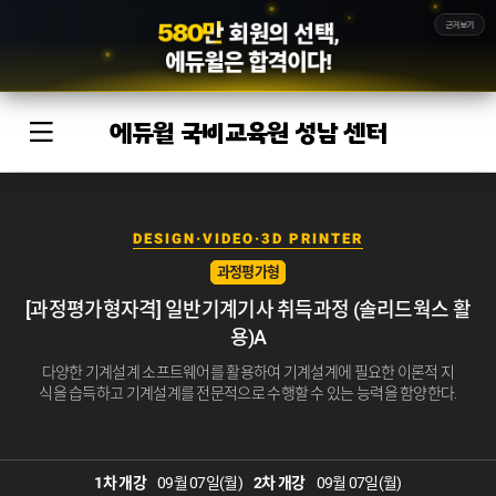
5
8
7
만
근거보기
회원의 선택,
에듀윌
은 합격이다!
에듀윌 국비교육원 성남 센터
DESIGN·VIDEO·3D PRINTER
과정평가형
[과정평가형자격] 일반기계기사 취득과정 (솔리드웍스 활
용)A
다양한 기계설계 소프트웨어를 활용하여 기계설계에 필요한 이론적 지
식을 습득하고 기계설계를 전문적으로 수행할 수 있는 능력을 함양한다.
1차 개강
09월 07일(월)
2차 개강
09월 07일(월)