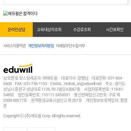
원서접수
온라인상담
교육대상자조회
수강료조회
시간표확인
서비스이용약관
개인정보처리방침
이메일무단수집거부
교육대상자조회
상호명 및 호스팅제공자 : ㈜에듀윌
대표이사 : 양형남
대표전화 : 031-604-
0600
FAX : 031-756-1153
E-MAIL : hrdnet_sn@eduwill.net
주소 : 경기도
성남시 중원구 성남대로 1129, 하나빌딩 6층&7층
사업자등록번호 : 119-81-
센터안내
54852
법인등록번호 : 110111-2450031
통신판매업신고번호 : 구로 제
2008-00077호
원격평생교육시설신고 제 207호
개인정보보호책임자 : 황영
준
Copyright ⓒ (주)에듀윌 Corp. All rights reserved.
전화상담