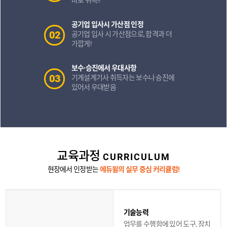
공기업 입사시
가산점 인정
02
공기업 입사 시
가산점으로,
합격과 더
가깝게!
보수·승진에서
우대사항
03
기계설계기사 취득자는
보수나 승진에
있어서
우대받음
교육과정
CURRICULUM
현장에서 인정받는
에듀윌의 실무 중심 커리큘럼!
기술능력
업무를 수행함에 있어 도구, 장치