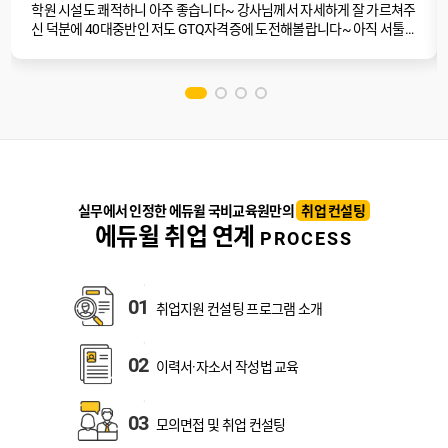
학원 시설도 쾌적하니 아주 좋습니다~ 강사님께서 자세하게 잘 가르쳐주
신 덕분에 40대중반인 저도 GTQ자격증에 도전해볼랍니다~ 아직 서툴긴
한데 연습많이 해서 꼭 자격증 따겠습니다.
실무에서 인정한 에듀윌 국비교육원만의
취업 컨설팅
에듀윌 취업 연계
PROCESS
01
취업지원 컨설팅
프로그램 소개
02
이력서·자소서
작성법 교육
03
모의면접 및
취업 컨설팅