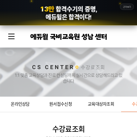
1
3
만
근거보기
합격수기의 증명,
에듀윌
은 합격이다!
에듀윌 국비교육원 성남 센터
CS CENTER
수강료조회
1:1 맞춤 교육상담과 진로 컨설팅까지 실시간으로 상담해드리고 있
습니다
온라인상담
원서접수신청
교육대상자조회
수
수강료조회