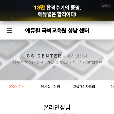
1
3
만
근거보기
합격수기의 증명,
에듀윌
은 합격이다!
에듀윌 국비교육원 성남 센터
CS CENTER
온라인상담
1:1 맞춤 교육상담과 진로 컨설팅까지 실시간으로 상담해드리고 있
습니다
온라인상담
원서접수신청
교육대상자조회
수
온라인상담