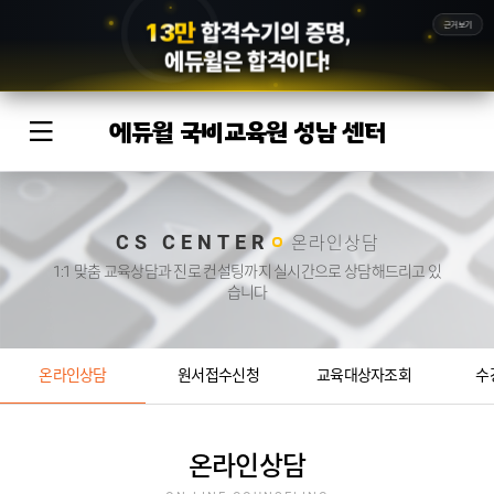
1
3
만
근거보기
합격수기의 증명,
에듀윌
은 합격이다!
에듀윌 국비교육원 성남 센터
CS CENTER
온라인상담
1:1 맞춤 교육상담과 진로 컨설팅까지 실시간으로 상담해드리고 있
습니다
온라인상담
원서접수신청
교육대상자조회
수
온라인상담