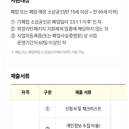
지원대상
폐업 또는 폐업 예정 소상공인(만 15세 이상 ~ 만 69세 이하)
①
기폐업 소상공인은 폐업일이 '23.1.1 이후' 인 자
②
희망리턴패키지 지원제외 업종에 해당하지 않는 자
③
사업자등록증(또는 폐업사실증명원) 상 사업
운영기간이 60일 이상인 자
폐업 또는 폐업예정 소상공인의 배우자까지 지원 가능
제출서류
자격
구분
제출 서류
①
신청서 및 체크리스트
온
개인정보 수집·이용/
②