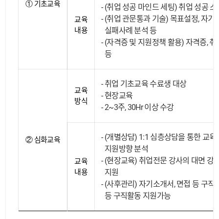
① 기초교육
(취업 성공 마인드 세팅) 취업 성공 스
(취업 관문통과 기술) 목표설정, 자기
교육
내용
실패사례 분석 등
(자격증 및 지원정책 활용) 자격증, 취
등
취업 기초교육 수료생 대상
교육
현장교육
방식
2~3주, 30Hr 이상 수강
(개별상담) 1:1 심층상담을 통한 교육
② 심화교육
지원방향 분석
(현장교육) 취업전문 강사의 대면 강의
교육
내용
지원
(사후관리) 자기소개서, 면접 등 구직
등 구직활동 지원가능