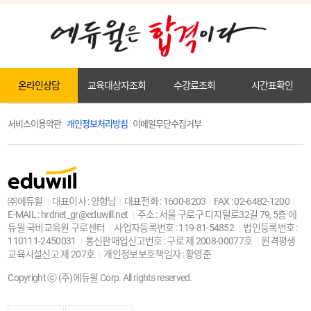
온라인상담
교육대상자조회
수강료조회
시간표확인
서비스이용약관
개인정보처리방침
이메일무단수집거부
㈜에듀윌
대표이사 : 양형남
대표전화 : 1600-8203
FAX : 02-6482-1200
E-MAIL : hrdnet_gr@eduwill.net
주소 : 서울 구로구 디지털로32길 79, 5층 에
듀윌 국비교육원 구로센터
사업자등록번호 : 119-81-54852
법인등록번호 :
110111-2450031
통신판매업신고번호 : 구로 제 2008-00077호
원격평생
교육시설신고 제 207호
개인정보보호책임자 : 황영준
Copyright ⓒ (주)에듀윌 Corp. All rights reserved.