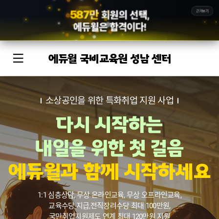
5
8
7
만
근거보기
회원의 선택,
에듀윌
은 합격이다!
에듀윌 국비교육원 성남 센터
소상공인을 위한 특화취업 지원 사업
다시 시작하는
내일을 위한 첫 걸음
에듀윌과 함께 시작하세요
1:1 심층상담, 무상 온라인교육, 무상 오프라인교육,
교육수당 지급,
전직장려수당 최대 100만원,
국민취업지원제도 연계 최대 120만원 지원