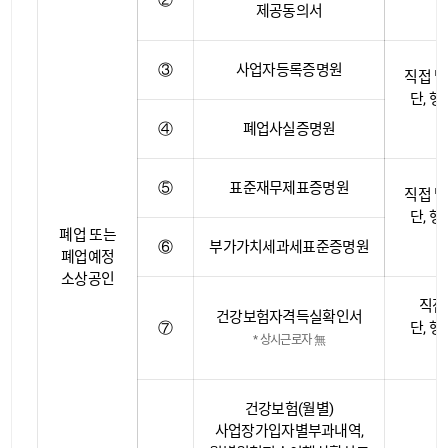
제공동의서
③
사업자등록증명원
직접 발
단, 행
④
폐업사실증명원
⑤
표준재무제표증명원
직접 발
단, 행
폐업 또는
⑥
부가가치세과세표준증명원
폐업예정
소상공인
직접
건강보험자격득실확인서
⑦
단, 행
* 상시근로자 無
건강보험(월별)
사업장가입자별부과내역,